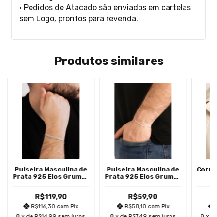
• Pedidos de Atacado são enviados em cartelas
sem Logo, prontos para revenda.
Produtos similares
Pulseira Masculina de
Pulseira Masculina de
Corre
Prata 925 Elos Grumet
Prata 925 Elos Grumet
M
4.3mm
2.2mm
C
R$119,90
R$59,90
R$116,30
com
Pix
R$58,10
com
Pix
8
x de
R$14,99
sem juros
8
x de
R$7,49
sem juros
8
x d