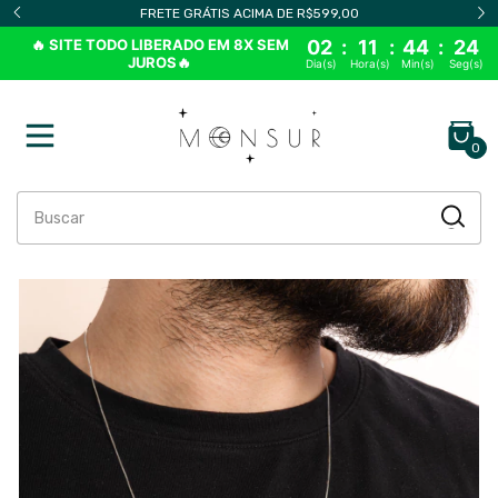
FRETE GRÁTIS ACIMA DE R$599,00
🔥 SITE TODO LIBERADO EM 8X SEM
02
:
11
:
44
:
23
JUROS🔥
Dia(s)
Hora(s)
Min(s)
Seg(s)
0