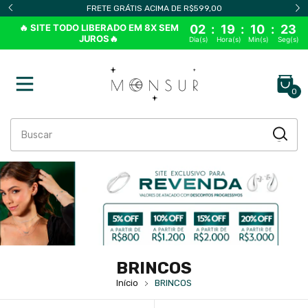
PEDIDO MÍNIMO DE APENAS R$299,00
🔥 SITE TODO LIBERADO EM 8X SEM
02
:
19
:
10
:
21
JUROS🔥
Dia(s)
Hora(s)
Min(s)
Seg(s)
0
BRINCOS
Início
BRINCOS