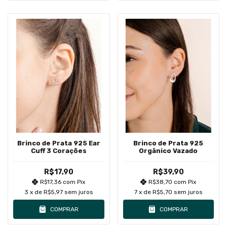
Brinco de Prata 925 Ear
Brinco de Prata 925
Cuff 3 Corações
Orgânico Vazado
R$17,90
R$39,90
R$17,36
com
Pix
R$38,70
com
Pix
3
x de
R$5,97
sem juros
7
x de
R$5,70
sem juros
COMPRAR
COMPRAR