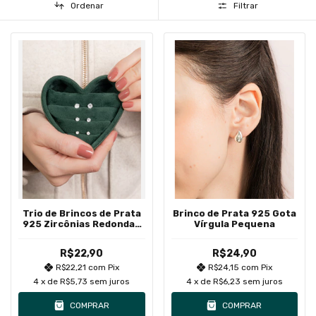
Ordenar
Filtrar
Trio de Brincos de Prata
Brinco de Prata 925 Gota
925 Zircônias Redondas
Vírgula Pequena
Brancas
R$22,90
R$24,90
R$22,21
com
Pix
R$24,15
com
Pix
4
x de
R$5,73
sem juros
4
x de
R$6,23
sem juros
COMPRAR
COMPRAR