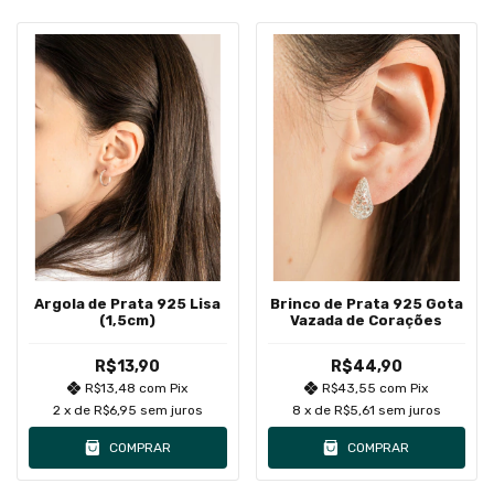
Argola de Prata 925 Lisa
Brinco de Prata 925 Gota
(1,5cm)
Vazada de Corações
R$13,90
R$44,90
R$13,48
com
Pix
R$43,55
com
Pix
2
x de
R$6,95
sem juros
8
x de
R$5,61
sem juros
COMPRAR
COMPRAR