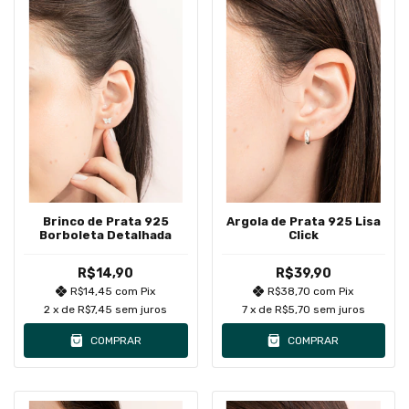
Brinco de Prata 925
Argola de Prata 925 Lisa
Borboleta Detalhada
Click
R$14,90
R$39,90
R$14,45
com
Pix
R$38,70
com
Pix
2
x de
R$7,45
sem juros
7
x de
R$5,70
sem juros
COMPRAR
COMPRAR