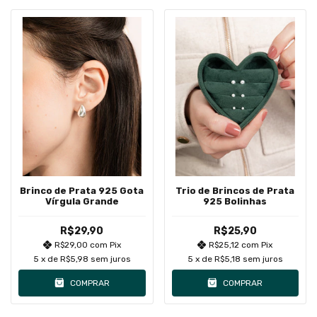
Brinco de Prata 925 Gota
Trio de Brincos de Prata
Vírgula Grande
925 Bolinhas
R$29,90
R$25,90
R$29,00
com
Pix
R$25,12
com
Pix
5
x de
R$5,98
sem juros
5
x de
R$5,18
sem juros
COMPRAR
COMPRAR