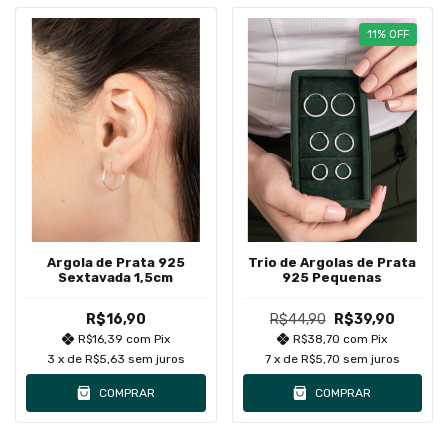
11
%
OFF
Argola de Prata 925
Trio de Argolas de Prata
Sextavada 1,5cm
925 Pequenas
R$16,90
R$44,90
R$39,90
R$16,39
com
Pix
R$38,70
com
Pix
3
x de
R$5,63
sem juros
7
x de
R$5,70
sem juros
COMPRAR
COMPRAR