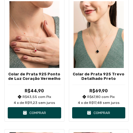
Colar de Prata 925 Ponto
Colar de Prata 925 Trevo
de Luz Coração Vermelho
Detalhado Preto
R$44,90
R$69,90
R$43,55
com
Pix
R$67,80
com
Pix
4
x de
R$11,23
sem juros
4
x de
R$17,48
sem juros
COMPRAR
COMPRAR