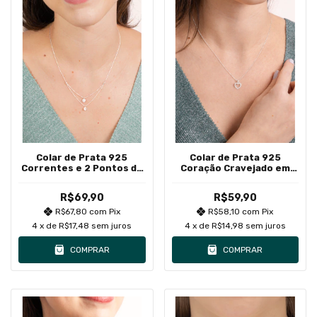
Colar de Prata 925
Colar de Prata 925
Correntes e 2 Pontos de
Coração Cravejado em
Luz
Zircônias Brancas II
R$69,90
R$59,90
R$67,80
com
Pix
R$58,10
com
Pix
4
x de
R$17,48
sem juros
4
x de
R$14,98
sem juros
COMPRAR
COMPRAR