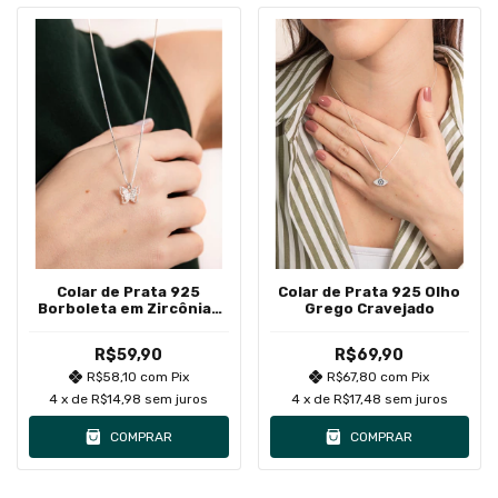
Colar de Prata 925
Colar de Prata 925 Olho
Borboleta em Zircônias
Grego Cravejado
Brancas
R$59,90
R$69,90
R$58,10
com
Pix
R$67,80
com
Pix
4
x de
R$14,98
sem juros
4
x de
R$17,48
sem juros
COMPRAR
COMPRAR