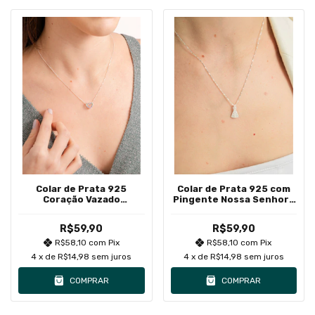
Colar de Prata 925
Colar de Prata 925 com
Coração Vazado
Pingente Nossa Senhora
Cravejado em Zircônias
Zircônias Brancas
Coloridas II
R$59,90
R$59,90
R$58,10
com
Pix
R$58,10
com
Pix
4
x de
R$14,98
sem juros
4
x de
R$14,98
sem juros
COMPRAR
COMPRAR