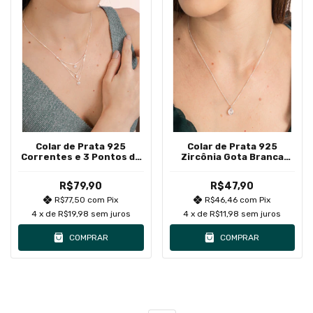
Colar de Prata 925
Colar de Prata 925
Correntes e 3 Pontos de
Zircônia Gota Branca
Luz
Cravação Inglesa
R$79,90
R$47,90
R$77,50
com
Pix
R$46,46
com
Pix
4
x de
R$19,98
sem juros
4
x de
R$11,98
sem juros
COMPRAR
COMPRAR