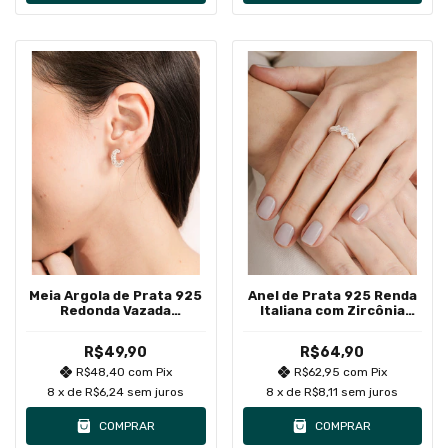
Meia Argola de Prata 925
Anel de Prata 925 Renda
Redonda Vazada
Italiana com Zircônia
Detalhada Média
Quadrada
R$49,90
R$64,90
R$48,40
com
Pix
R$62,95
com
Pix
8
x de
R$6,24
sem juros
8
x de
R$8,11
sem juros
COMPRAR
COMPRAR