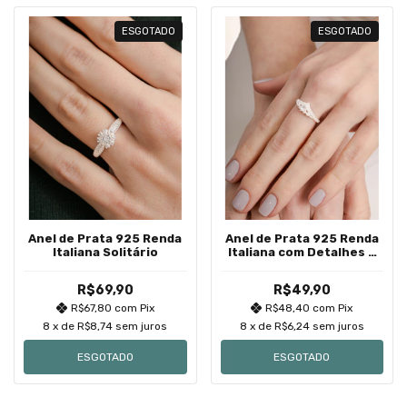
ESGOTADO
ESGOTADO
Anel de Prata 925 Renda
Anel de Prata 925 Renda
Italiana Solitário
Italiana com Detalhes e
Zircônia Redonda
R$69,90
R$49,90
R$67,80
com
Pix
R$48,40
com
Pix
8
x de
R$8,74
sem juros
8
x de
R$6,24
sem juros
ESGOTADO
ESGOTADO