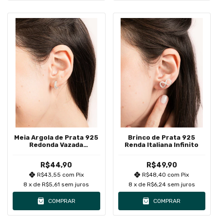
Meia Argola de Prata 925
Brinco de Prata 925
Redonda Vazada
Renda Italiana Infinito
Detalhada Pequena
R$44,90
R$49,90
R$43,55
com
Pix
R$48,40
com
Pix
8
x de
R$5,61
sem juros
8
x de
R$6,24
sem juros
COMPRAR
COMPRAR