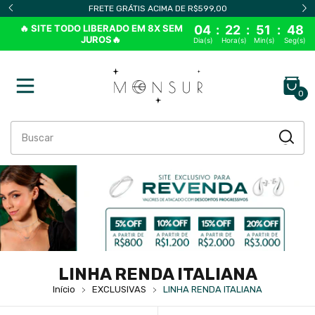
FRETE GRÁTIS ACIMA DE R$599,00
🔥 SITE TODO LIBERADO EM 8X SEM
04
:
22
:
51
:
46
JUROS🔥
Dia(s)
Hora(s)
Min(s)
Seg(s)
0
LINHA RENDA ITALIANA
Início
EXCLUSIVAS
LINHA RENDA ITALIANA