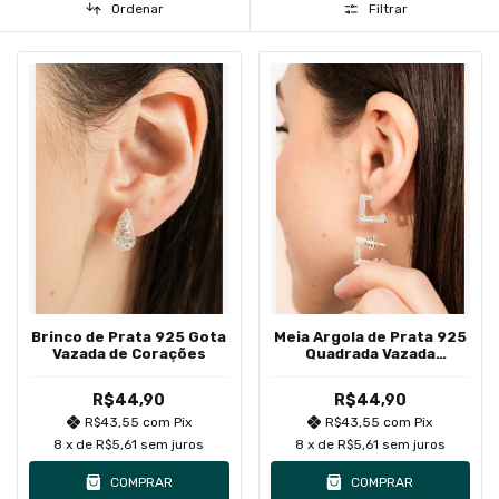
Ordenar
Filtrar
Brinco de Prata 925 Gota
Meia Argola de Prata 925
Vazada de Corações
Quadrada Vazada
Detalhada Média
R$44,90
R$44,90
R$43,55
com
Pix
R$43,55
com
Pix
8
x de
R$5,61
sem juros
8
x de
R$5,61
sem juros
COMPRAR
COMPRAR