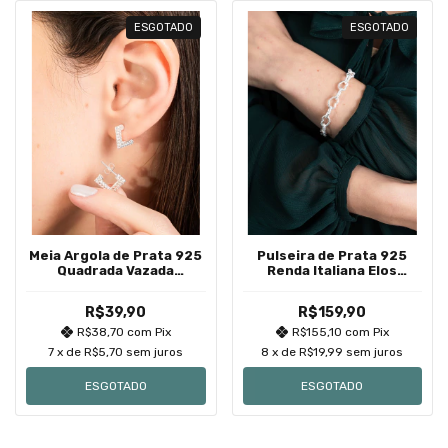
ESGOTADO
ESGOTADO
Meia Argola de Prata 925
Pulseira de Prata 925
Quadrada Vazada
Renda Italiana Elos
Detalhada Pequena
Corações
R$39,90
R$159,90
R$38,70
com
Pix
R$155,10
com
Pix
7
x de
R$5,70
sem juros
8
x de
R$19,99
sem juros
ESGOTADO
ESGOTADO