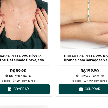
lar de Prata 925 Círculo
Pulseira de Prata 925 Ri
tral Detalhado Cravejado
Branca com Corações Ve
com Zircônias
Turmalina
R$89,90
R$199,90
R$87,20
com
Pix
R$193,90
com
Pix
8
x de
R$11,24
sem juros
8
x de
R$24,99
sem juros
COMPRAR
COMPRAR