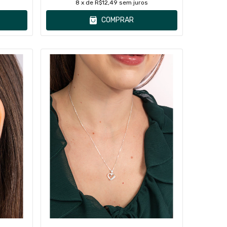
8
x de
R$12,49
sem juros
COMPRAR