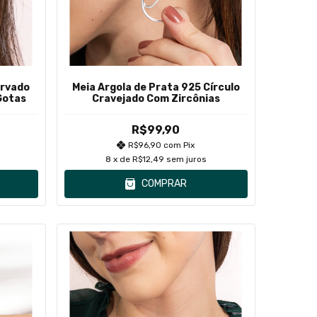
urvado
Meia Argola de Prata 925 Círculo
Gotas
Cravejado Com Zircônias
R$99,90
R$96,90
com
Pix
8
x de
R$12,49
sem juros
COMPRAR