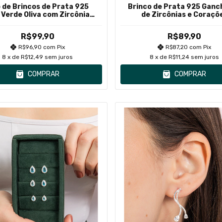
o de Brincos de Prata 925
Brinco de Prata 925 Ganc
 Verde Oliva com Zircônias
de Zircônias e Coraçõ
Brancas em Volta
R$99,90
R$89,90
R$96,90
com
Pix
R$87,20
com
Pix
8
x de
R$12,49
sem juros
8
x de
R$11,24
sem juros
COMPRAR
COMPRAR