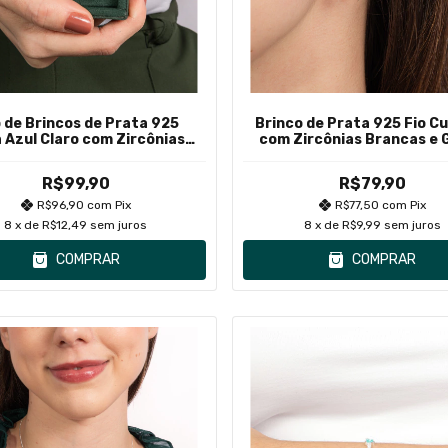
o de Brincos de Prata 925
Brinco de Prata 925 Fio C
 Azul Claro com Zircônias
com Zircônias Brancas e 
Brancas em Volta
R$99,90
R$79,90
R$96,90
com
Pix
R$77,50
com
Pix
8
x de
R$12,49
sem juros
8
x de
R$9,99
sem juros
COMPRAR
COMPRAR