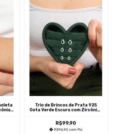
boleta
Trio de Brincos de Prata 925
cônias
Gota Verde Escuro com Zircônias
Brancas em Volta
R$99,90
R$96,90
com
Pix