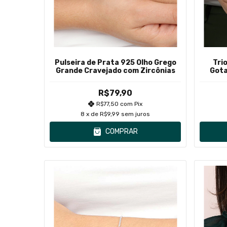
Pulseira de Prata 925 Olho Grego
Tri
Grande Cravejado com Zircônias
Gota
R$79,90
R$77,50
com
Pix
8
x de
R$9,99
sem juros
COMPRAR