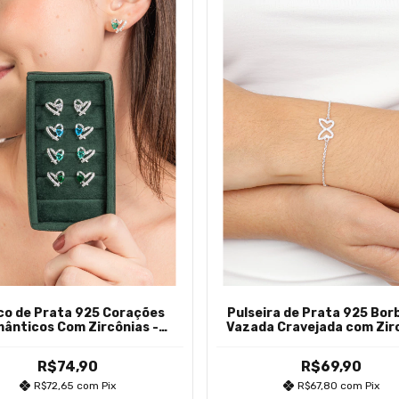
co de Prata 925 Corações
Pulseira de Prata 925 Bor
ânticos Com Zircônias -
Vazada Cravejada com Zir
Cores
Brancas
R$74,90
R$69,90
R$72,65
com
Pix
R$67,80
com
Pix