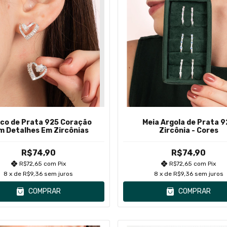
nco de Prata 925 Coração
Meia Argola de Prata 9
m Detalhes Em Zircônias
Zircônia - Cores
R$74,90
R$74,90
R$72,65
com
Pix
R$72,65
com
Pix
8
x de
R$9,36
sem juros
8
x de
R$9,36
sem juros
COMPRAR
COMPRAR