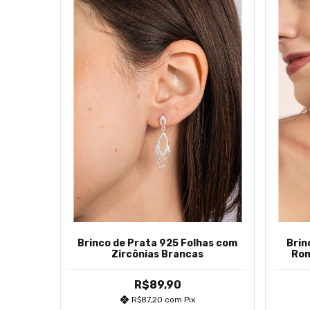
Brinco de Prata 925 Folhas com
Brin
Zircônias Brancas
Rom
R$89,90
R$87,20
com
Pix