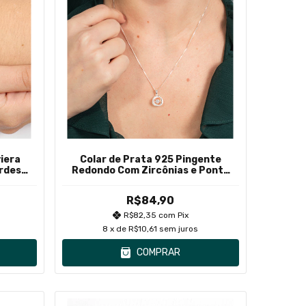
viera
Colar de Prata 925 Pingente
rdes
Redondo Com Zircônias e Ponto
de Luz Pendurado
R$84,90
R$82,35
com
Pix
8
x de
R$10,61
sem juros
COMPRAR