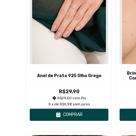
Bri
Anel de Prata 925 Olho Grego
Co
R$29,90
R$29,00
com
Pix
5
x de
R$5,98
sem juros
COMPRAR