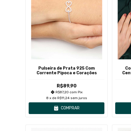
Pulseira de Prata 925 Com
Co
Corrente Pipoca e Corações
Cen
R$89,90
R$87,20
com
Pix
8
x de
R$11,24
sem juros
COMPRAR