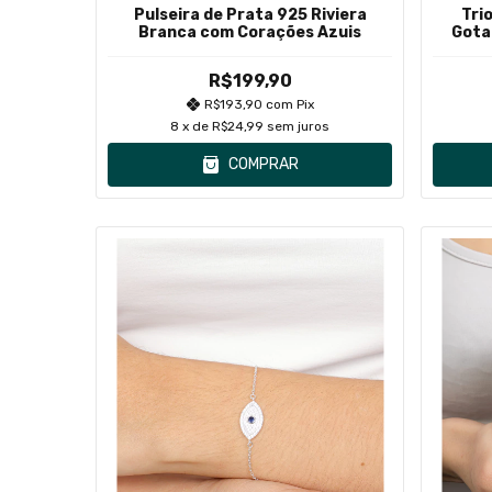
Pulseira de Prata 925 Riviera
Tri
Branca com Corações Azuis
Gota
R$199,90
R$193,90
com
Pix
8
x de
R$24,99
sem juros
COMPRAR