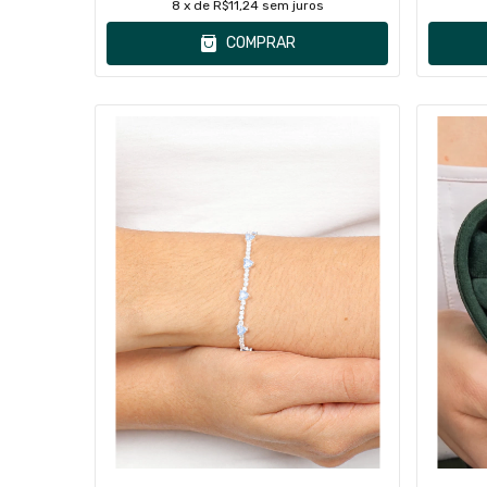
8
x de
R$11,24
sem juros
COMPRAR