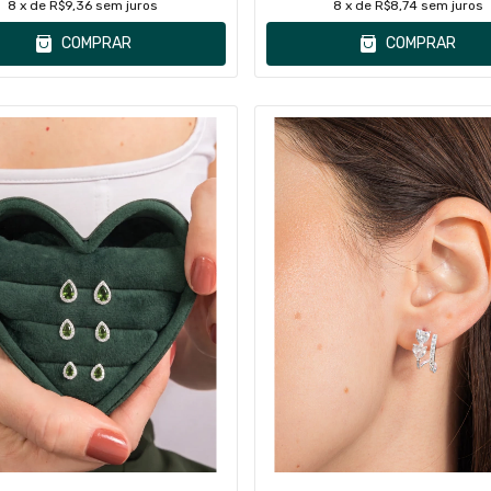
8
x de
R$9,36
sem juros
8
x de
R$8,74
sem juros
COMPRAR
COMPRAR