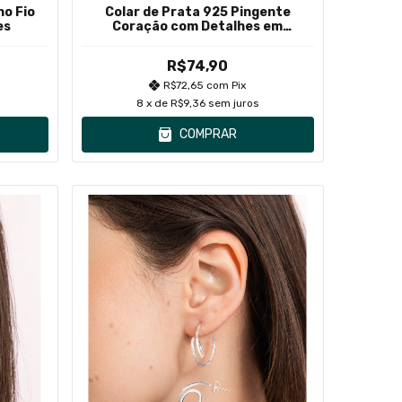
ho Fio
Colar de Prata 925 Pingente
es
Coração com Detalhes em
Zircônias
R$74,90
R$72,65
com
Pix
8
x de
R$9,36
sem juros
COMPRAR