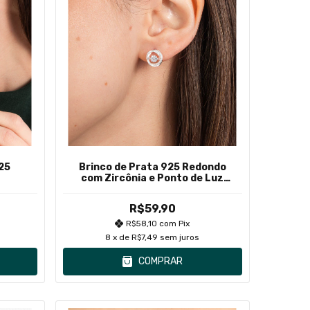
25
Brinco de Prata 925 Redondo
com Zircônia e Ponto de Luz
Pendurado
R$59,90
R$58,10
com
Pix
8
x de
R$7,49
sem juros
COMPRAR