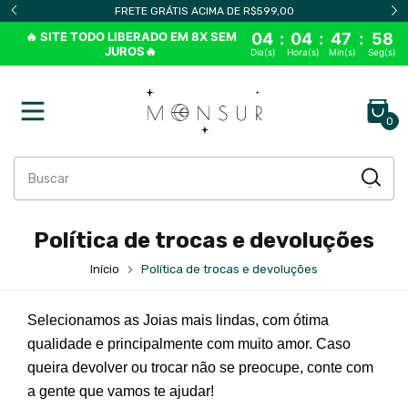
FRETE GRÁTIS ACIMA DE R$599,00
🔥 SITE TODO LIBERADO EM 8X SEM
04
:
04
:
47
:
57
JUROS🔥
Dia(s)
Hora(s)
Min(s)
Seg(s)
0
Política de trocas e devoluções
Início
Política de trocas e devoluções
Selecionamos as Joias mais lindas, com ótima
qualidade e principalmente com muito amor. Caso
queira devolver ou trocar não se preocupe, conte com
a gente que vamos te ajudar!