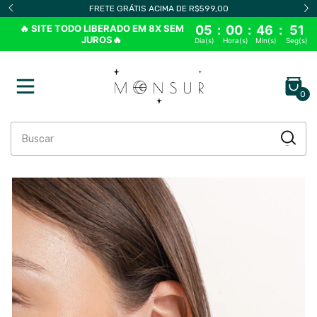
FRETE GRÁTIS ACIMA DE R$599,00
🔥 SITE TODO LIBERADO EM 8X SEM
05
:
00
:
46
:
50
JUROS🔥
Dia(s)
Hora(s)
Min(s)
Seg(s)
0