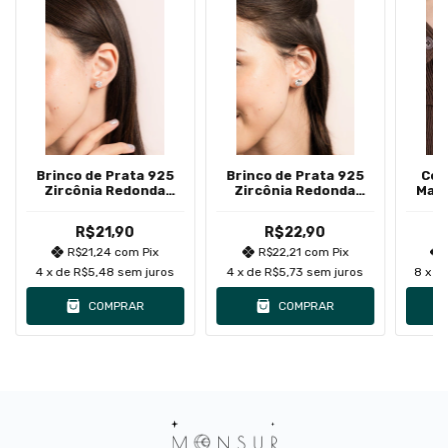
Brinco de Prata 925
Brinco de Prata 925
Col
Zircônia Redonda
Zircônia Redonda
Masc
Unissex 8mm
Unissex 9mm
R$21,90
R$22,90
R$21,24
com
Pix
R$22,21
com
Pix
4
x de
R$5,48
sem juros
4
x de
R$5,73
sem juros
8
x d
COMPRAR
COMPRAR