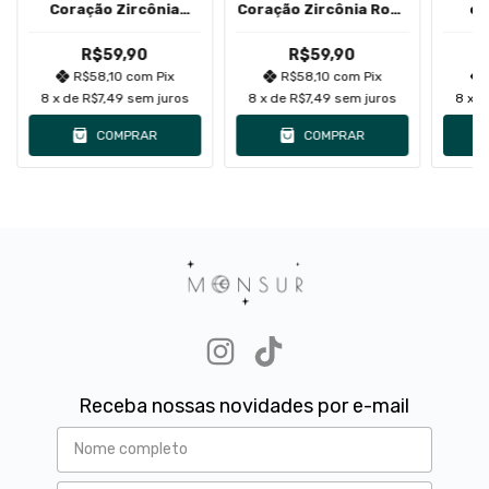
Coração Zircônia
Coração Zircônia Rosa
co
Verde Turmalina
Cravação Inglesa
Cravação Inglesa
R$59,90
R$59,90
R$58,10
com
Pix
R$58,10
com
Pix
8
x de
R$7,49
sem juros
8
x de
R$7,49
sem juros
8
x 
COMPRAR
COMPRAR
Receba nossas novidades por e-mail