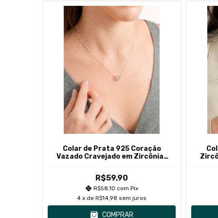
 Grego
Colar de Prata 925 Coração
Col
o
Vazado Cravejado em Zircônias
Zirc
Coloridas II
R$59,90
R$58,10
com
Pix
s
4
x de
R$14,98
sem juros
COMPRAR