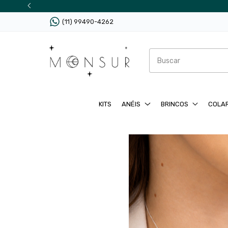
(11) 99490-4262
KITS
ANÉIS
BRINCOS
COLA