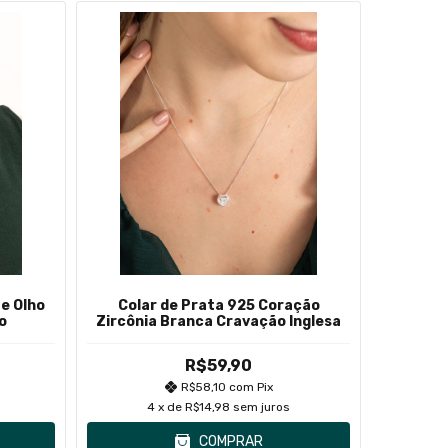
e Olho
Colar de Prata 925 Coração
Colar
o
Zircônia Branca Cravação Inglesa
R$59,90
R$58,10
com
Pix
4
x de
R$14,98
sem juros
COMPRAR