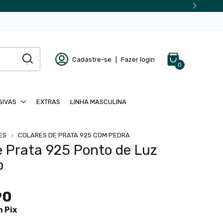
Cadastre-se
|
Fazer login
0
SIVAS
EXTRAS
LINHA MASCULINA
ES
COLARES DE PRATA 925 COM PEDRA
e Prata 925 Ponto de Luz
o
90
m
Pix