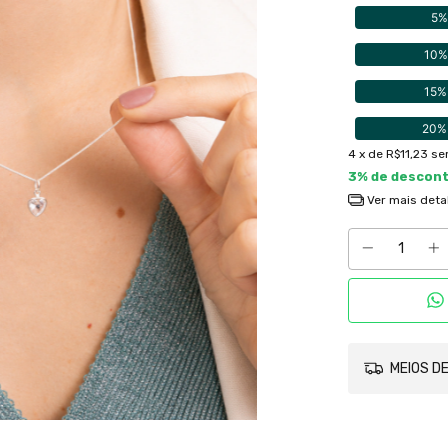
5%
10%
15%
20%
4
x de
R$11,23
se
3% de descon
Ver mais deta
MEIOS DE