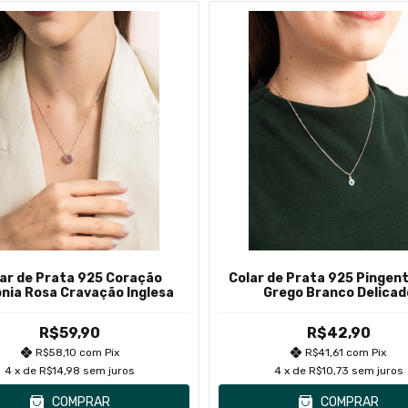
ar de Prata 925 Coração
Colar de Prata 925 Pingent
ônia Rosa Cravação Inglesa
Grego Branco Delicad
R$59,90
R$42,90
R$58,10
com
Pix
R$41,61
com
Pix
4
x de
R$14,98
sem juros
4
x de
R$10,73
sem juros
COMPRAR
COMPRAR