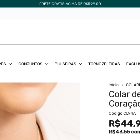
FRETE GRÁTIS ACIMA DE R$599,00
RES
CONJUNTOS
PULSEIRAS
TORNOZELEIRAS
EXCLU
Início
COLAR
Colar d
Coraçã
Código
CL94A
R$44,
R$43,55
co