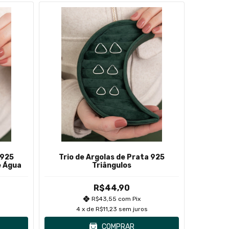
 925
Trio de Argolas de Prata 925
Trio 
e Água
Triângulos
Zir
R$44,90
R$43,55
com
Pix
4
x de
R$11,23
sem juros
COMPRAR