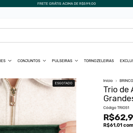
FRETE GRÁTIS ACIMA DE R$599,00
RES
CONJUNTOS
PULSEIRAS
TORNOZELEIRAS
EXCLU
Início
BRINC
ESGOTADO
Trio de
Grande
Código
TRIO51
R$62,
R$61,01
co