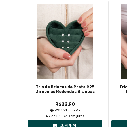
ta 925
Trio de Brincos de Prata 925
Tri
ste
Zircônias Redondas Brancas
R$22,90
R$22,21
com
Pix
s
4
x de
R$5,73
sem juros
COMPRAR