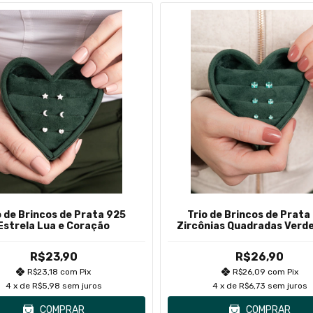
o de Brincos de Prata 925
Trio de Brincos de Prata
Estrela Lua e Coração
Zircônias Quadradas Verd
R$23,90
R$26,90
R$23,18
com
Pix
R$26,09
com
Pix
4
x de
R$5,98
sem juros
4
x de
R$6,73
sem juros
COMPRAR
COMPRAR