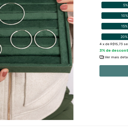
5%
10%
15%
20%
4
x de
R$15,73
se
3% de descon
Ver mais deta