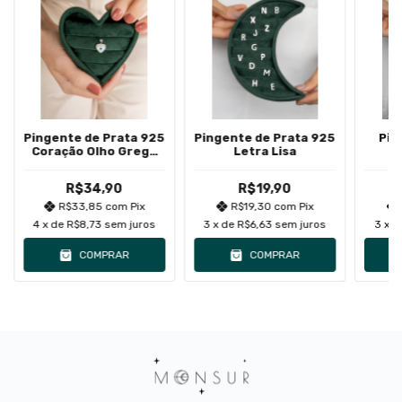
Pingente de Prata 925
Pingente de Prata 925
Pin
Coração Olho Grego
Letra Lisa
Madrepérola Com
Minim
Zircônias
R$34,90
R$19,90
R$33,85
com
Pix
R$19,30
com
Pix
4
x de
R$8,73
sem juros
3
x de
R$6,63
sem juros
3
x 
COMPRAR
COMPRAR