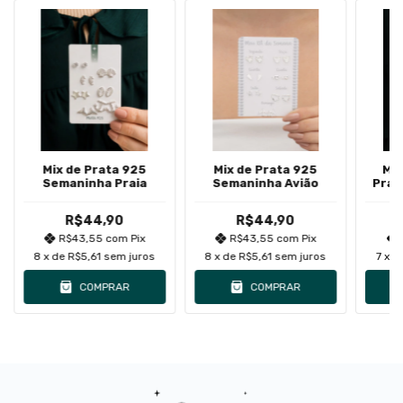
Mix de Prata 925
Mix de Prata 925
Mix
Semaninha Praia
Semaninha Avião
Prat
Zirc
R$44,90
R$44,90
R$43,55
com
Pix
R$43,55
com
Pix
8
x de
R$5,61
sem juros
8
x de
R$5,61
sem juros
7
x d
COMPRAR
COMPRAR