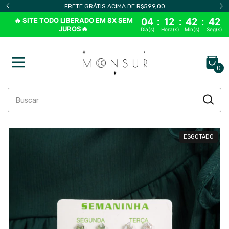
FRETE GRÁTIS ACIMA DE R$599,00
🔥 SITE TODO LIBERADO EM 8X SEM
04
:
12
:
42
:
42
JUROS🔥
Dia(s)
Hora(s)
Min(s)
Seg(s)
0
ESGOTADO