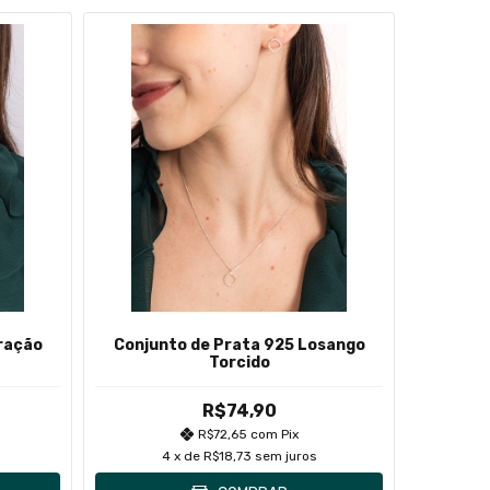
ração
Conjunto de Prata 925 Losango
Conjun
Torcido
R$74,90
R$72,65
com
Pix
4
x de
R$18,73
sem juros