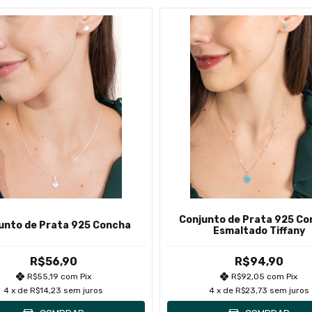
Conjunto de Prata 925 Co
unto de Prata 925 Concha
Esmaltado Tiffany
R$56,90
R$94,90
R$55,19
com
Pix
R$92,05
com
Pix
4
x de
R$14,23
sem juros
4
x de
R$23,73
sem juros