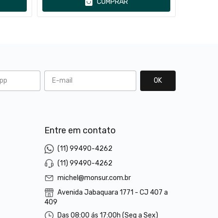
COMPRAR
l
Entre em contato
(11) 99490-4262
(11) 99490-4262
michel@monsur.com.br
Avenida Jabaquara 1771 - CJ 407 a
409
Das 08:00 ás 17:00h (Seg a Sex)