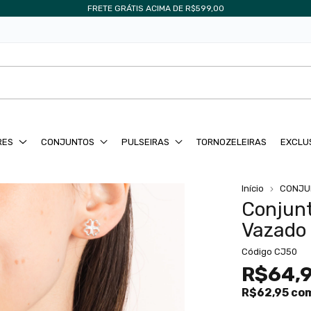
FRETE GRÁTIS ACIMA DE R$599,00
RES
CONJUNTOS
PULSEIRAS
TORNOZELEIRAS
EXCLU
Início
CONJU
Conjunt
Vazado
Código
CJ50
R$64,
R$62,95
co