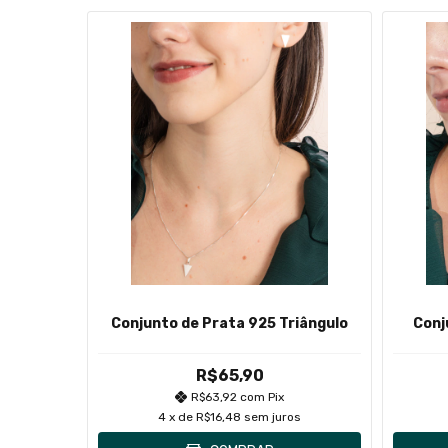
5 Fé
Conjunto de Prata 925 Triângulo
Conj
R$65,90
R$63,92
com
Pix
s
4
x de
R$16,48
sem juros