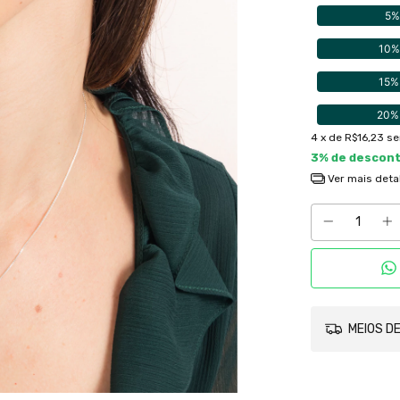
5%
10%
15%
20%
4
x de
R$16,23
se
3% de descon
Ver mais deta
MEIOS DE