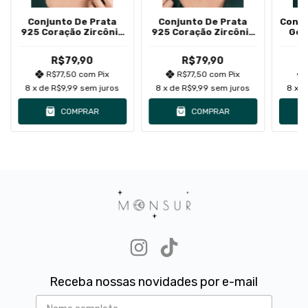
Conjunto De Prata
Conjunto De Prata
Conju
925 Coração Zircônia
925 Coração Zircônia
Gota
Branco
Verde
R$79,90
R$79,90
R$77,50
com
Pix
R$77,50
com
Pix
8
x de
R$9,99
sem juros
8
x de
R$9,99
sem juros
8
x 
COMPRAR
COMPRAR
Receba nossas novidades por e-mail