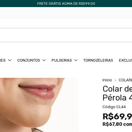
FRETE GRÁTIS ACIMA DE R$599,00
RES
CONJUNTOS
PULSEIRAS
TORNOZELEIRAS
EXCLU
Início
COLAR
Colar d
Pérola
Código
CL44
R$69,
R$67,80
co