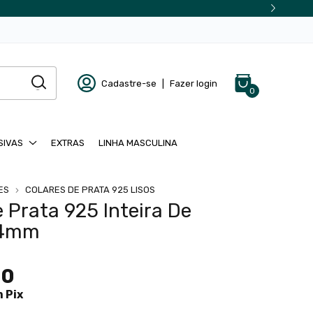
Cadastre-se
|
Fazer login
0
SIVAS
EXTRAS
LINHA MASCULINA
ES
COLARES DE PRATA 925 LISOS
e Prata 925 Inteira De
 4mm
90
m
Pix