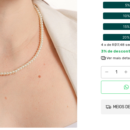
5%
10%
15%
20%
4
x de
R$17,48
se
3% de descon
Ver mais deta
MEIOS DE