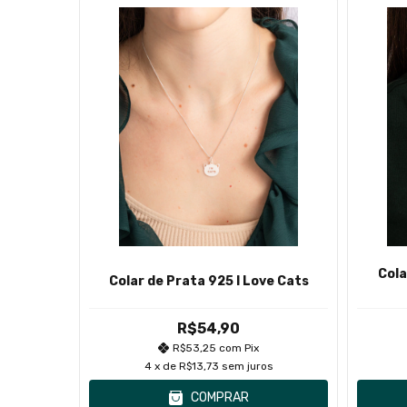
7
%
OFF
Com
Cola
Colar de Prata 925 I Love Cats
0
R$54,90
R$53,25
com
Pix
s
4
x de
R$13,73
sem juros
COMPRAR