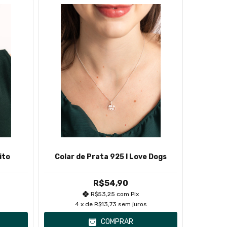
ito
Colar de Prata 925 I Love Dogs
Colar
R$54,90
R$53,25
com
Pix
4
x de
R$13,73
sem juros
COMPRAR