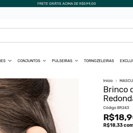
FRETE GRÁTIS ACIMA DE R$599,00
RES
CONJUNTOS
PULSEIRAS
TORNOZELEIRAS
EXCLU
Início
MASCU
Brinco 
Redond
Código
BR243
R$18,
R$18,33
co