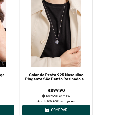
nça
Colar de Prata 925 Masculino
Brinc
Pingente São Bento Resinado em
R
Cruz
R$99,90
R$96,90
com
Pix
4
x de
R$24,98
sem juros
COMPRAR