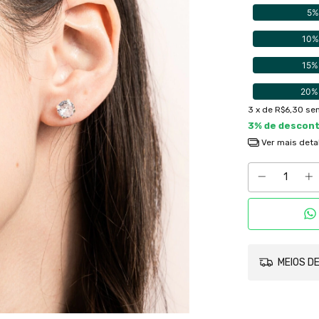
5%
10%
15%
20%
3
x de
R$6,30
sem
3% de descon
Ver mais deta
MEIOS DE