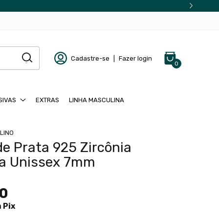
Cadastre-se
|
Fazer login
0
SIVAS
EXTRAS
LINHA MASCULINA
LINO
de Prata 925 Zircônia
a Unissex 7mm
90
m
Pix