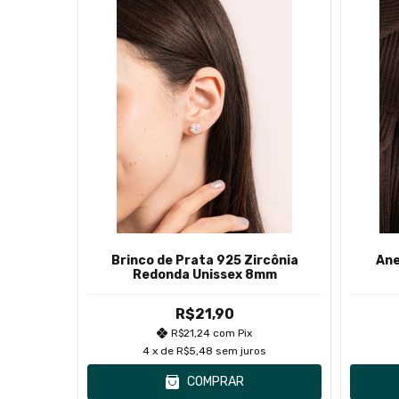
20
%
OFF
ulino
Brinco de Prata 925 Zircônia
Ane
ador
Redonda Unissex 8mm
90
R$21,90
R$21,24
com
Pix
os
4
x de
R$5,48
sem juros
COMPRAR