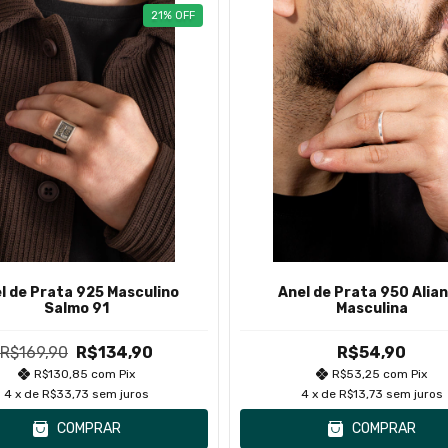
21
%
OFF
l de Prata 925 Masculino
Anel de Prata 950 Alia
Salmo 91
Masculina
R$169,90
R$134,90
R$54,90
R$130,85
com
Pix
R$53,25
com
Pix
4
x de
R$33,73
sem juros
4
x de
R$13,73
sem juros
COMPRAR
COMPRAR