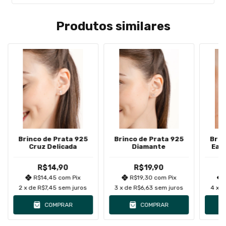
Produtos similares
Brinco de Prata 925
Brinco de Prata 925
Brin
Cruz Delicada
Diamante
Ear 
R$14,90
R$19,90
R$14,45
com
Pix
R$19,30
com
Pix
2
x de
R$7,45
sem juros
3
x de
R$6,63
sem juros
4
x 
COMPRAR
COMPRAR