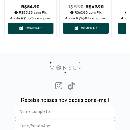
Brilhante
R$54,90
R$79,90
R$69,90
R$53,25
com
Pix
R$67,80
com
Pix
4
x de
R$13,73
sem juros
4
x de
R$17,48
sem juros
4
x 
COMPRAR
COMPRAR
Receba nossas novidades por e-mail