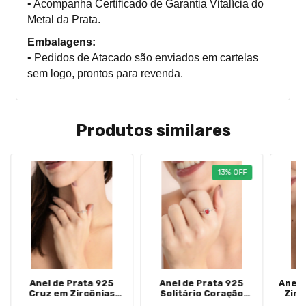
• Acompanha
Certificado de Garantia Vitalícia do
Metal da Prata.
Embalagens:
• Pedidos de Atacado são enviados em cartelas
sem logo, prontos para revenda.
Produtos similares
13
%
OFF
Anel de Prata 925
Anel de Prata 925
Anel 
Cruz em Zircônias
Solitário Coração
Zirc
Brancas
Vermelho Cravejado
Zirc