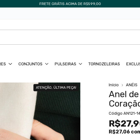
FRETE GRÁTIS ACIMA DE R$599,00
RES
CONJUNTOS
PULSEIRAS
TORNOZELEIRAS
EXCLU
Início
ANÉIS
ATENÇÃO, ÚLTIMA PEÇA!
Anel de
Coraçã
Código
AN121-1
R$27,
R$27,06
co