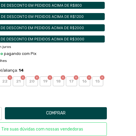
 DE DESCONTO EM PEDIDOS ACIMA DE R$800
 DE DESCONTO EM PEDIDOS ACIMA DE R$1200
 DE DESCONTO EM PEDIDOS ACIMA DE R$2000
 DE DESCONTO EM PEDIDOS ACIMA DE R$3000
 juros
to
pagando com Pix
lhes
l/aliança:
14
22
21
20
19
18
17
16
15
Tire suas dúvidas com nossas vendedoras