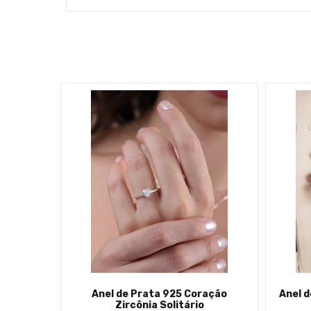
jado com
Anel de Prata 925 Coração
Anel d
ias
Zircônia Solitário