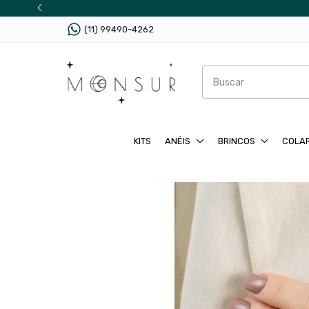
(11) 99490-4262
KITS
ANÉIS
BRINCOS
COLA