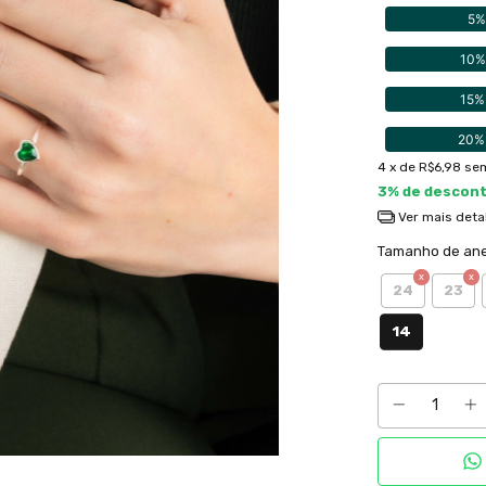
5%
10%
15%
20%
4
x de
R$6,98
sem
3% de descon
Ver mais deta
Tamanho de ane
24
23
14