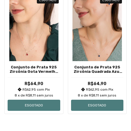
ESGOTADO
ESGOTADO
Conjunto de Prata 925
Conjunto de Prata 925
Zircônia Gota Vermelho
Zircônia Quadrada Azul
Cravação Inglesa
Escuro Cravação Inglesa
7mm
R$64,90
R$64,90
R$62,95
com
Pix
R$62,95
com
Pix
8
x de
R$8,11
sem juros
8
x de
R$8,11
sem juros
ESGOTADO
ESGOTADO