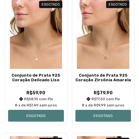
ESGOTADO
ESGOTADO
Conjunto de Prata 925
Conjunto de Prata 925
Coração Delicado Liso
Coração Zircônia Amarela
R$59,90
R$79,90
R$58,10
com
Pix
R$77,50
com
Pix
8
x de
R$7,49
sem juros
8
x de
R$9,99
sem juros
ESGOTADO
ESGOTADO