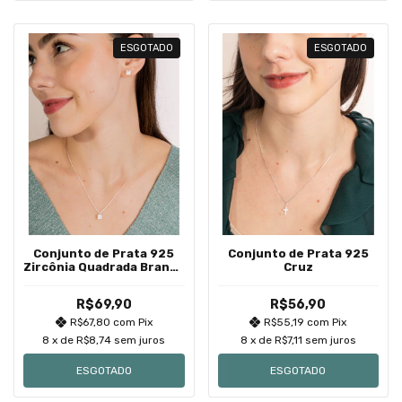
ESGOTADO
ESGOTADO
Conjunto de Prata 925
Conjunto de Prata 925
Zircônia Quadrada Branca
Cruz
Cravação Inglesa 7mm
R$69,90
R$56,90
R$67,80
com
Pix
R$55,19
com
Pix
8
x de
R$8,74
sem juros
8
x de
R$7,11
sem juros
ESGOTADO
ESGOTADO