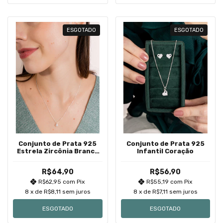
ESGOTADO
ESGOTADO
Conjunto de Prata 925
Conjunto de Prata 925
Estrela Zircônia Branca
Infantil Coração
Cravação Inglesa
R$64,90
R$56,90
R$62,95
com
Pix
R$55,19
com
Pix
8
x de
R$8,11
sem juros
8
x de
R$7,11
sem juros
ESGOTADO
ESGOTADO