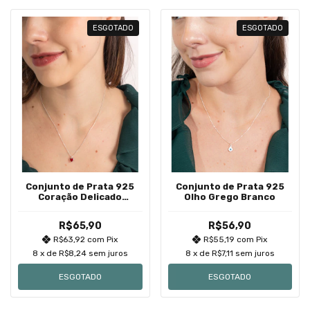
ESGOTADO
ESGOTADO
Conjunto de Prata 925
Conjunto de Prata 925
Coração Delicado
Olho Grego Branco
Zircônia Vermelho
R$65,90
R$56,90
R$63,92
com
Pix
R$55,19
com
Pix
8
x de
R$8,24
sem juros
8
x de
R$7,11
sem juros
ESGOTADO
ESGOTADO