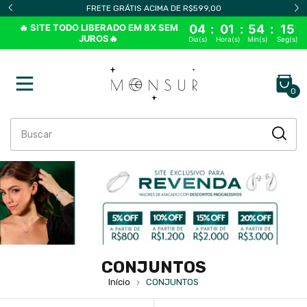
PEDIDO MÍNIMO DE APENAS R$299,00
🔥 SITE TODO LIBERADO EM 8X SEM
04
:
01
:
54
:
14
JUROS🔥
Dia(s)
Hora(s)
Min(s)
Seg(s)
0
CONJUNTOS
Início
CONJUNTOS