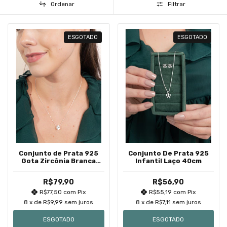
Ordenar
Filtrar
ESGOTADO
ESGOTADO
Conjunto de Prata 925
Conjunto De Prata 925
Gota Zircônia Branca
Infantil Laço 40cm
8mm x 6mm
R$79,90
R$56,90
R$77,50
com
Pix
R$55,19
com
Pix
8
x de
R$9,99
sem juros
8
x de
R$7,11
sem juros
ESGOTADO
ESGOTADO