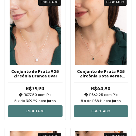
ESGOTADO
ESGOTADO
Conjunto de Prata 925
Conjunto de Prata 925
Zircônia Branca Oval
Zircônia Gota Verde
Escuro Cravação Inglesa
R$79,90
R$64,90
R$77,50
com
Pix
R$62,95
com
Pix
8
x de
R$9,99
sem juros
8
x de
R$8,11
sem juros
ESGOTADO
ESGOTADO