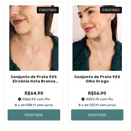
ESGOTADO
ESGOTADO
Conjunto de Prata 925
Conjunto de Prata 925
Zircônia Gota Branca
Olho Grego
Cravação Inglesa
R$64,90
R$56,90
R$62,95
com
Pix
R$55,19
com
Pix
8
x de
R$8,11
sem juros
8
x de
R$7,11
sem juros
ESGOTADO
ESGOTADO