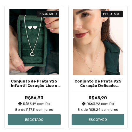
ESGOTADO
ESGOTADO
Conjunto de Prata 925
Conjunto De Prata 925
Infantil Coração Liso e
Coração Delicado
Vazado
Zircônia Rosa
R$56,90
R$65,90
R$55,19
com
Pix
R$63,92
com
Pix
8
x de
R$7,11
sem juros
8
x de
R$8,24
sem juros
ESGOTADO
ESGOTADO