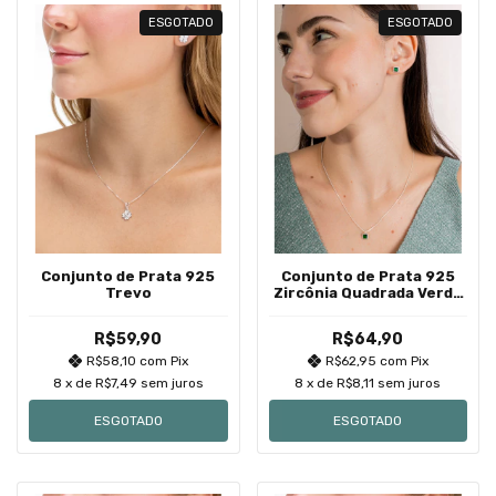
ESGOTADO
ESGOTADO
Conjunto de Prata 925
Conjunto de Prata 925
Trevo
Zircônia Quadrada Verde
Escuro Cravação Inglesa
7mm
R$59,90
R$64,90
R$58,10
com
Pix
R$62,95
com
Pix
8
x de
R$7,49
sem juros
8
x de
R$8,11
sem juros
ESGOTADO
ESGOTADO