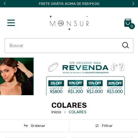
599,00
PEDIDO MÍNIMO DE APENAS R$299,00
0
COLARES
Início
COLARES
Ordenar
Filtrar