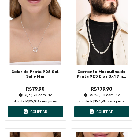
Colar de Prata 925 Sol,
Corrente Masculina de
Sal e Mar
Prata 925 Elos 3x1 7mm
70CM
R$79,90
R$779,90
R$77,50
com
Pix
R$756,50
com
Pix
4
x de
R$19,98
sem juros
4
x de
R$194,98
sem juros
COMPRAR
COMPRAR