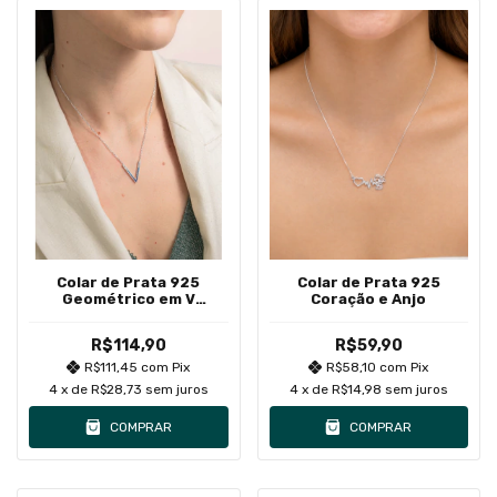
Colar de Prata 925
Colar de Prata 925
Geométrico em V
Coração e Anjo
Cravejados em Zircônias
Tons de Azuis
R$114,90
R$59,90
R$111,45
com
Pix
R$58,10
com
Pix
4
x de
R$28,73
sem juros
4
x de
R$14,98
sem juros
COMPRAR
COMPRAR