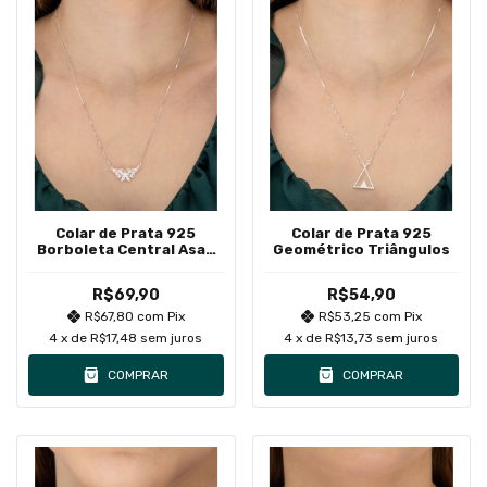
Colar de Prata 925
Colar de Prata 925
Borboleta Central Asas
Geométrico Triângulos
Detalhadas
R$69,90
R$54,90
R$67,80
com
Pix
R$53,25
com
Pix
4
x de
R$17,48
sem juros
4
x de
R$13,73
sem juros
COMPRAR
COMPRAR