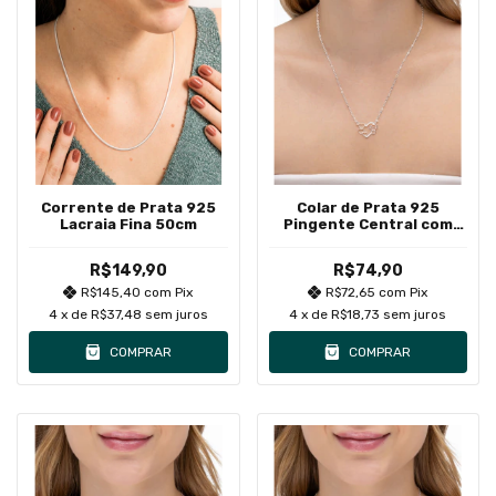
Corrente de Prata 925
Colar de Prata 925
Lacraia Fina 50cm
Pingente Central com
Corações e Menina
R$149,90
R$74,90
R$145,40
com
Pix
R$72,65
com
Pix
4
x de
R$37,48
sem juros
4
x de
R$18,73
sem juros
COMPRAR
COMPRAR