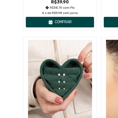
R$39,90
R$38,70
com
Pix
4
x de
R$9,98
sem juros
COMPRAR