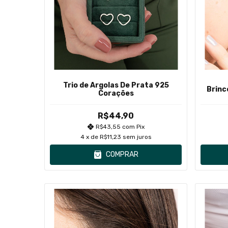
Trio de Argolas De Prata 925
Brinc
Corações
R$44,90
R$43,55
com
Pix
4
x de
R$11,23
sem juros
COMPRAR