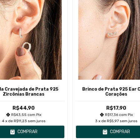
la Cravejada de Prata 925
Brinco de Prata 925 Ear C
Zircônias Brancas
Corações
R$44,90
R$17,90
R$43,55
com
Pix
R$17,36
com
Pix
4
x de
R$11,23
sem juros
3
x de
R$5,97
sem juros
COMPRAR
COMPRAR