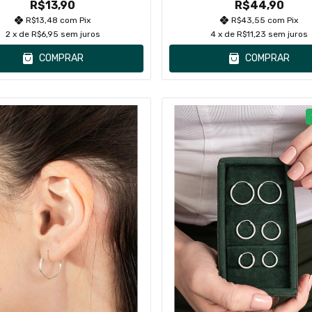
R$13,90
R$44,90
R$13,48
com
Pix
R$43,55
com
Pix
2
x de
R$6,95
sem juros
4
x de
R$11,23
sem juros
COMPRAR
COMPRAR