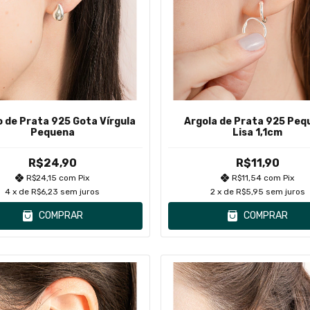
o de Prata 925 Gota Vírgula
Argola de Prata 925 Peq
Pequena
Lisa 1,1cm
R$24,90
R$11,90
R$24,15
com
Pix
R$11,54
com
Pix
4
x de
R$6,23
sem juros
2
x de
R$5,95
sem juros
COMPRAR
COMPRAR