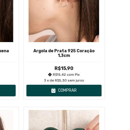
uena
Argola de Prata 925 Coração
1,3cm
R$15,90
R$15,42
com
Pix
3
x de
R$5,30
sem juros
COMPRAR