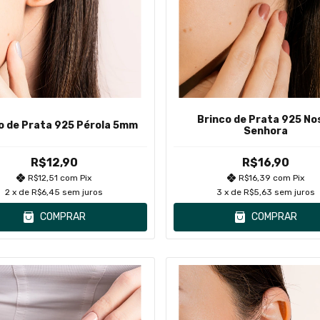
Brinco de Prata 925 No
o de Prata 925 Pérola 5mm
Senhora
R$12,90
R$16,90
R$12,51
com
Pix
R$16,39
com
Pix
2
x de
R$6,45
sem juros
3
x de
R$5,63
sem juros
COMPRAR
COMPRAR