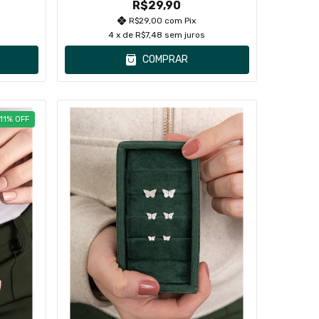
R$29,90
R$29,00
com
Pix
4
x de
R$7,48
sem juros
COMPRAR
11
%
OFF