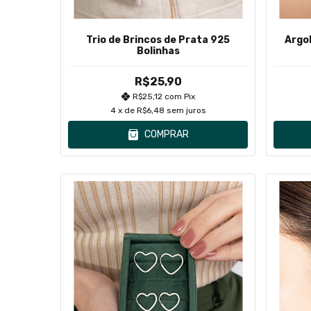
Trio de Brincos de Prata 925
Argo
Bolinhas
R$25,90
R$25,12
com
Pix
4
x de
R$6,48
sem juros
COMPRAR