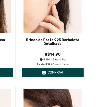
ssa
Brinco de Prata 925 Borboleta
Detalhada
R$14,90
R$14,45
com
Pix
2
x de
R$7,45
sem juros
COMPRAR