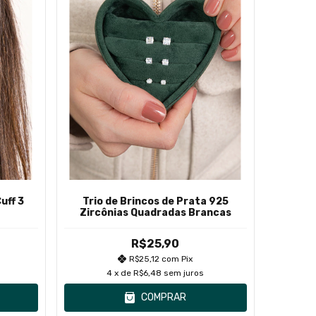
uff 3
Trio de Brincos de Prata 925
Zircônias Quadradas Brancas
R$25,90
R$25,12
com
Pix
4
x de
R$6,48
sem juros
COMPRAR