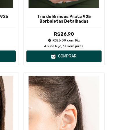
 925
Trio de Brincos Prata 925
Borboletas Detalhadas
R$26,90
R$26,09
com
Pix
4
x de
R$6,73
sem juros
COMPRAR