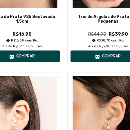
la de Prata 925 Sextavada
Trio de Argolas de Prata
1,5cm
Pequenas
R$16,90
R$44,90
R$39,90
R$16,39
com
Pix
R$38,70
com
Pix
3
x de
R$5,63
sem juros
4
x de
R$9,98
sem juros
COMPRAR
COMPRAR