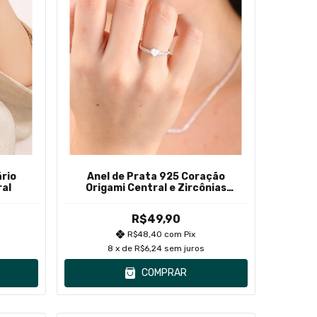
ário
Anel de Prata 925 Coração
ral
Origami Central e Zircônias
Cravejadas
R$49,90
R$48,40
com
Pix
8
x de
R$6,24
sem juros
COMPRAR