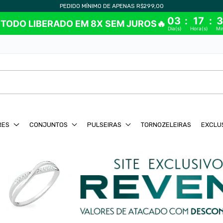
PARCELAMENTO EM ATÉ 4X SEM JUROS
03
:
17
:
3
E TODO LIBERADO EM 8X SEM JUROS🔥
Dia(s)
Hora(s)
Mi
RES
CONJUNTOS
PULSEIRAS
TORNOZELEIRAS
EXCLU