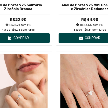
l de Prata 925 Solitário
Anel de Prata 925 Mini Co
Zircônia Branca
e Zircônias Redonda
R$22,90
R$44,90
R$22,21
com
Pix
R$43,55
com
Pix
4
x de
R$5,73
sem juros
8
x de
R$5,61
sem juros
COMPRAR
COMPRAR